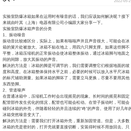
2022-05-2
实验室防爆冰箱如果在运用时有噪音的话，我们应该如何解决呢？接下
来就由叶其（上海）电器有限公司小编跟大家分享一下。
实验室防爆冰箱声音的分类
1、振动噪音
振动音比较难区分，实际上，如果有嗡嗡声并且声音很大，可能会在冰
箱的簧片处被放大。冰箱不贴在地上，用四六只脚支撑。如果这些脚不
平整，冰箱压缩机的正常振动会使冰箱整体振动，通过冰箱脚与地面之
间的间隙，放大其振动的声音。
解决的方法是：冰箱的脚是可调节的，我们需要调整它们根据地面的坡
度和高度。在冰箱整体保持水平之前，必要的时候可以放入水平尺冰箱
的标尺辅助测量。如果冰箱的脚坏了，需要立马更换，尽量不要用其他
东西垫脚。
2、管道噪声
在普通冰箱中，压缩机工作时会出现摇晃的现象。长时间的摇晃和固定
配管部件发生劣化的情况，配管也可能会松动。在管子振动时，可能会
碰到冰箱的外壳，伴随着轻轻的并且连续的“咚”的声音。使用了好几年
冰箱突然噪音变大了。
解决的方法是：需要我们打开冰箱外壳，重新加固管道。但是，大多数
冰箱的壳是密封的，打开壳就要直接切断，安装得时候不用放回去。只