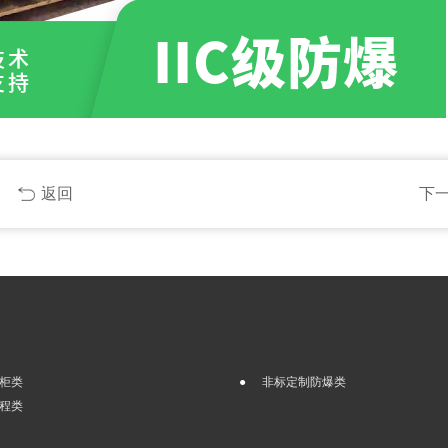
返回
下
柜类
非标定制防爆类
程类