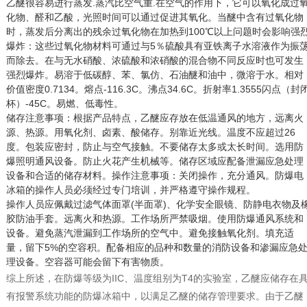
乙醚很容易进行蒸发.蒸汽比空气重.在空气的作用下，它可以氧化成过
化物、醛和乙酸，光照时间可以通过促进其氧化。当醚中含有过氧化物
时，蒸发后分离出的残余过氧化物在加热到100℃以上问题时会影响强
爆炸：这些过氧化物材料可通过与5％硫酸具有亚铁离子水溶液作为振
而除去。在与无水硝酸、浓硫酸和浓硝酸的混合物不同反应时也可发生
强烈爆炸。易溶于低碳醇、苯、氯仿、石油醚和油中，微溶于水。相对
价值密度0.7134。熔点-116.3C。沸点34.6C。折射率1.3555闪点（封
杯）-45C。易燃、低毒性。
储存注意事项：根据产品特点，乙醚应存放在低温通风的地方，远离火
源、热源。用氧化剂、卤素、酸储存。别靠近光线。温度不应超过26
度。包装应密封，防止与空气接触。不要储存太多或太长时间。选用防
爆照明通风设备。防止火花产生机械等。储存区域应配备泄漏应急处理
设备和合适的储存材料。操作注意事项：关闭操作，充分通风。防爆电
冰箱的操作人员必须经过专门培训，并严格遵守操作规程。
操作人员应佩戴过滤气体面罩(半面罩)、化学安全眼镜、防静电衣物及
胶防油手套。远离火和热源。工作场所严禁吸烟。使用防爆通风系统和
设备。避免蒸汽泄漏到工作场所的空气中。避免接触氧化剂。填充适
量，留下5%的空容积。配备相应的品种和数量的消防设备和渗漏应急
理设备。空容器可能会留下有害物质。
综上所述，在防爆等级为IIC、温度组别为T4的实验室，乙醚应储存在
有报警系统功能的防爆冰箱中，以满足乙醚的储存管理要求。由于乙醚