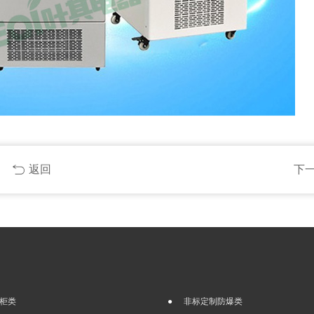
返回
下
柜类
非标定制防爆类