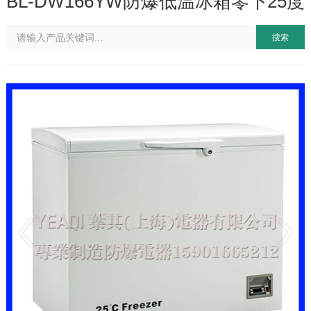
BL-DW166YW防爆低温冰箱零下25度
搜索